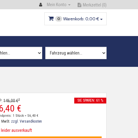
Mein Konto
Merkzettel
(0)
Warenkorb:
0,
00
€
0
2
P:
146,
00
€
SIE SPAREN: 61 %
6,
40
€
ndpreis: 1 Stück =
56,
40
€
. MwSt.
zzgl. Versandkosten
leider ausverkauft