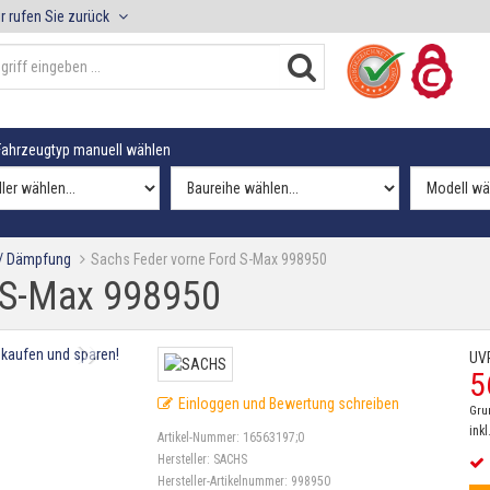
r rufen Sie zurück
ahrzeugtyp manuell wählen
 / Dämpfung
Sachs Feder vorne Ford S-Max 998950
 S-Max 998950
UV
5
Einloggen und Bewertung schreiben
Gru
inkl
Artikel-Nummer:
16563197;0
Hersteller:
SACHS
Hersteller-Artikelnummer:
998950