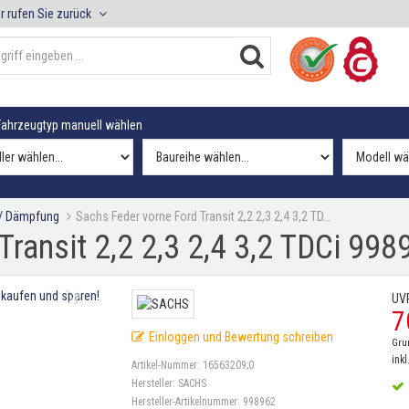
r rufen Sie zurück
ahrzeugtyp manuell wählen
 / Dämpfung
Sachs Feder vorne Ford Transit 2,2 2,3 2,4 3,2 TD…
ransit 2,2 2,3 2,4 3,2 TDCi 998
UV
7
Einloggen und Bewertung schreiben
Gru
inkl
Artikel-Nummer:
16563209;0
Hersteller:
SACHS
Hersteller-Artikelnummer:
998962