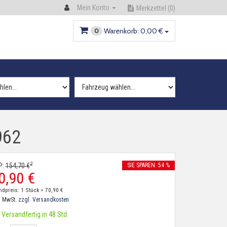
Mein Konto
Merkzettel
(0)
Warenkorb:
0,
00
€
0
962
2
P:
154,
70
€
SIE SPAREN: 54 %
0,
90
€
ndpreis: 1 Stück =
70,
90
€
. MwSt.
zzgl. Versandkosten
Versandfertig in 48 Std