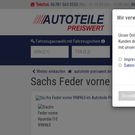
Telefon:
06781-563 0550
(Mo. - Fr. 10:00 Uhr - 16:00 Uhr)
Wi
Wir ver
Unser Onl
Fahrzeugauswahl mit Fahrzeugschein
Kunden de
oder F
mit unser
Impre
Daten
Weiter einkaufen
autoteile-preiswert.de
Federung
Sachs Feder vorne Hyun
Einste