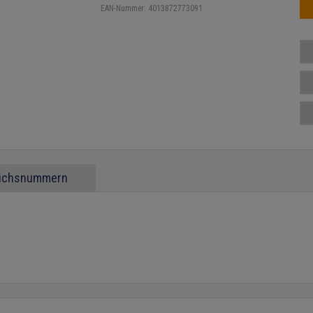
EAN-Nummer:
4013872773091
eichsnummern