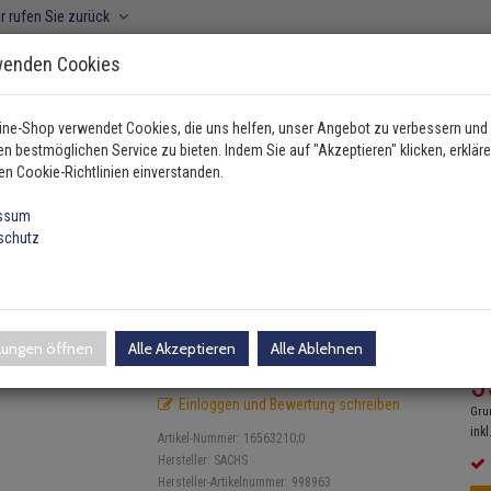
r rufen Sie zurück
wenden Cookies
ine-Shop verwendet Cookies, die uns helfen, unser Angebot zu verbessern und
n bestmöglichen Service zu bieten. Indem Sie auf "Akzeptieren" klicken, erkläre
ahrzeugtyp manuell wählen
en Cookie-Richtlinien einverstanden.
ssum
schutz
 / Dämpfung
Sachs Feder vorne Hyundai I10 998963
dai I10 998963
llungen öffnen
Alle Akzeptieren
Alle Ablehnen
UV
3
Einloggen und Bewertung schreiben
Gru
inkl
Artikel-Nummer:
16563210;0
Hersteller:
SACHS
Hersteller-Artikelnummer:
998963