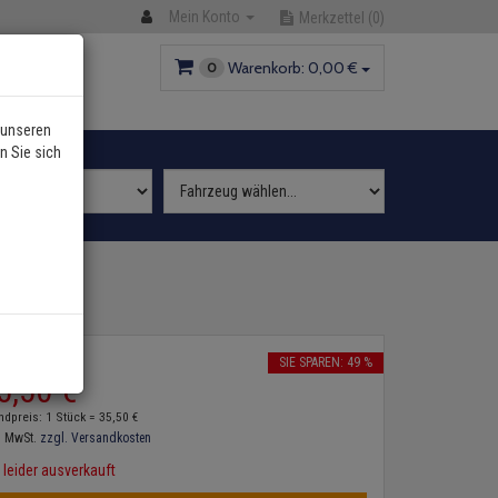
Mein Konto
Merkzettel
(0)
Warenkorb:
0,
00
€
0
 unseren
n Sie sich
2
P:
69,
80
€
SIE SPAREN: 49 %
5,
50
€
ndpreis: 1 Stück =
35,
50
€
. MwSt.
zzgl. Versandkosten
leider ausverkauft