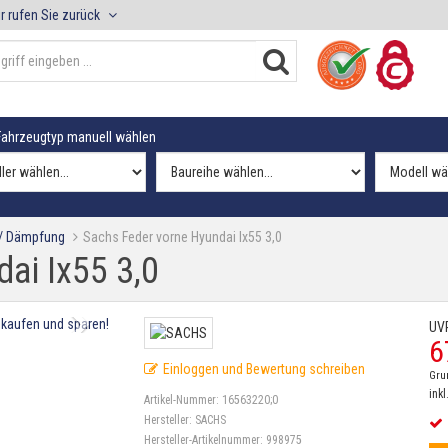
r rufen Sie zurück
ahrzeugtyp manuell wählen
 / Dämpfung
Sachs Feder vorne Hyundai Ix55 3,0
ai Ix55 3,0
UV
6
Einloggen und Bewertung schreiben
Gru
inkl
Artikel-Nummer:
16563220;0
Hersteller:
SACHS
Hersteller-Artikelnummer:
998975