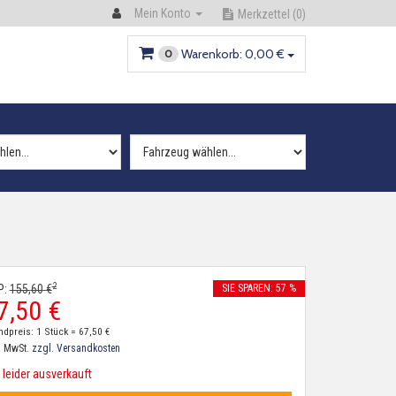
Mein Konto
Merkzettel
(0)
Warenkorb:
0,
00
€
0
2
P:
155,
60
€
SIE SPAREN: 57 %
7,
50
€
ndpreis: 1 Stück =
67,
50
€
. MwSt.
zzgl. Versandkosten
leider ausverkauft