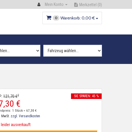
Mein Konto
Merkzettel
(0)
Warenkorb:
0,
00
€
0
2
P:
121,
70
€
SIE SPAREN: 45 %
7,
30
€
ndpreis: 1 Stück =
67,
30
€
. MwSt.
zzgl. Versandkosten
leider ausverkauft