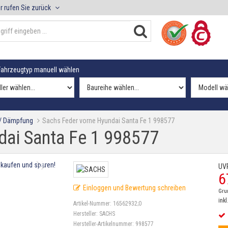
r rufen Sie zurück
ahrzeugtyp manuell wählen
 / Dämpfung
Sachs Feder vorne Hyundai Santa Fe 1 998577
dai Santa Fe 1 998577
UV
6
Einloggen und Bewertung schreiben
Gru
inkl
Artikel-Nummer:
16562932;0
Hersteller:
SACHS
Hersteller-Artikelnummer:
998577