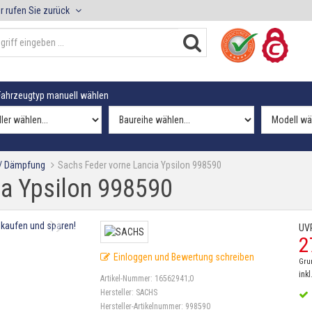
r rufen Sie zurück
ahrzeugtyp manuell wählen
 / Dämpfung
Sachs Feder vorne Lancia Ypsilon 998590
ia Ypsilon 998590
UV
2
Einloggen und Bewertung schreiben
Gru
inkl
Artikel-Nummer:
16562941;0
Hersteller:
SACHS
Hersteller-Artikelnummer:
998590