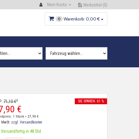
Mein Konto
Merkzettel
(0)
Warenkorb:
0,
00
€
0
2
P:
71,
10
€
SIE SPAREN: 61 %
7,
90
€
ndpreis: 1 Stück =
27,
90
€
. MwSt.
zzgl. Versandkosten
Versandfertig in 48 Std