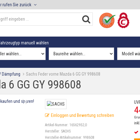
r rufen Sie zurück
ahrzeugtyp manuell wählen
 / Dämpfung
Sachs Feder vorne Mazda 6 GG GY 998608
da 6 GG GY 998608
UV
4
Einloggen und Bewertung schreiben
Gru
inkl
Artikel-Nummer:
16562952;0
Hersteller:
SACHS
Hersteller-Artikelnummer:
998608