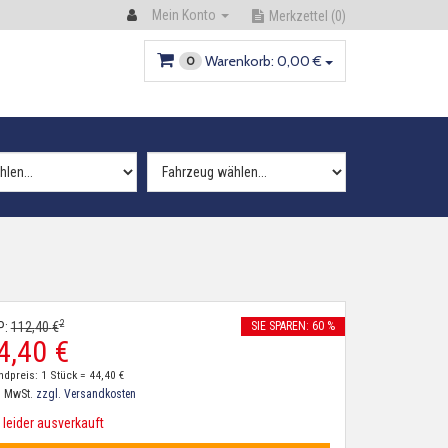
Mein Konto
Merkzettel
(0)
Warenkorb:
0,
00
€
0
2
P:
112,
40
€
SIE SPAREN: 60 %
4,
40
€
ndpreis: 1 Stück =
44,
40
€
. MwSt.
zzgl. Versandkosten
leider ausverkauft