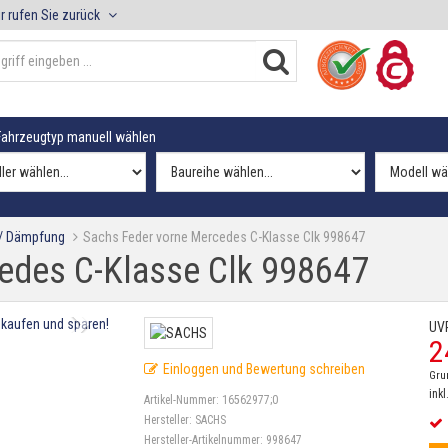
r rufen Sie zurück
ahrzeugtyp manuell wählen
 / Dämpfung
Sachs Feder vorne Mercedes C-Klasse Clk 998647
edes C-Klasse Clk 998647
UV
2
Einloggen und Bewertung schreiben
Gru
inkl
Artikel-Nummer:
16562977;0
Hersteller:
SACHS
Hersteller-Artikelnummer:
998647