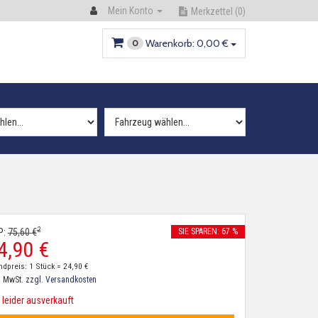
Mein Konto
Merkzettel
(0)
Warenkorb:
0,
00
€
0
2
P:
75,
60
€
SIE SPAREN: 67 %
4,
90
€
ndpreis: 1 Stück =
24,
90
€
. MwSt.
zzgl. Versandkosten
leider ausverkauft