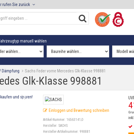
r rufen Sie zurück
ahrzeugtyp manuell wählen
 / Dämpfung
Sachs Feder vorne Mercedes Glk-Klasse 998881
edes Glk-Klasse 998881
UV
4
Einloggen und Bewertung schreiben
Gru
inkl
Artikel-Nummer:
16563141;0
Hersteller:
SACHS
Hersteller-Artikelnummer:
998881