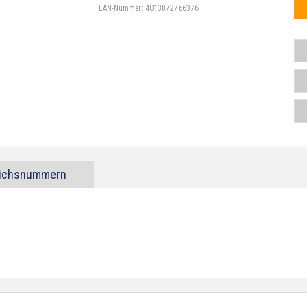
EAN-Nummer:
4013872766376
eichsnummern