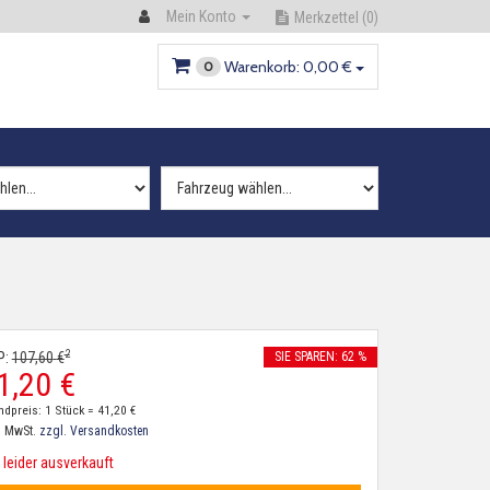
Mein Konto
Merkzettel
(0)
Warenkorb:
0,
00
€
0
2
P:
107,
60
€
SIE SPAREN: 62 %
1,
20
€
ndpreis: 1 Stück =
41,
20
€
. MwSt.
zzgl. Versandkosten
leider ausverkauft