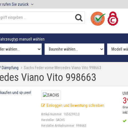
r rufen Sie zurück
ahrzeugtyp manuell wählen
 / Dämpfung
Sachs Feder vorne Mercedes Viano Vito 998663
edes Viano Vito 998663
UV
3
Einloggen und Bewertung schreiben
Gru
inkl
Artikel-Nummer:
16562992;0
Hersteller:
SACHS
Hersteller-Artikelnummer:
998663