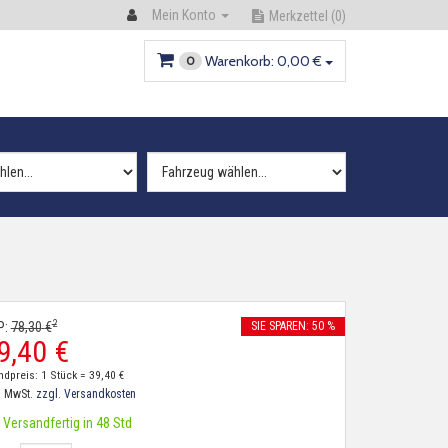
Mein Konto
Merkzettel
(0)
Warenkorb:
0,
00
€
0
2
P:
78,
30
€
SIE SPAREN: 50 %
9,
40
€
ndpreis: 1 Stück =
39,
40
€
. MwSt.
zzgl. Versandkosten
Versandfertig in 48 Std