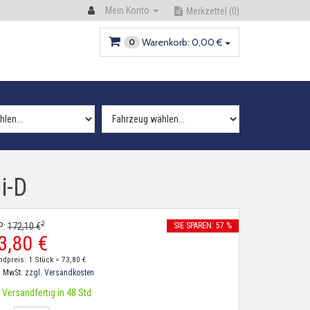
Mein Konto
Merkzettel
(0)
Warenkorb:
0,
00
€
0
i-D
2
P:
172,
10
€
SIE SPAREN: 57 %
3,
80
€
ndpreis: 1 Stück =
73,
80
€
. MwSt.
zzgl. Versandkosten
Versandfertig in 48 Std