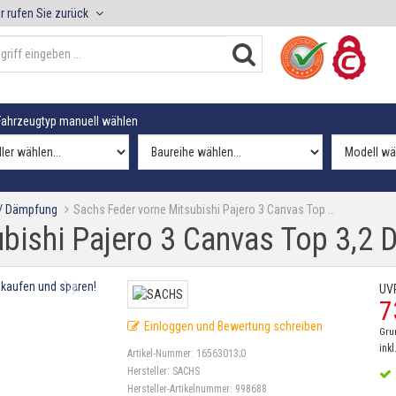
r rufen Sie zurück
ahrzeugtyp manuell wählen
 / Dämpfung
Sachs Feder vorne Mitsubishi Pajero 3 Canvas Top …
bishi Pajero 3 Canvas Top 3,2 D
UV
7
Einloggen und Bewertung schreiben
Gru
inkl
Artikel-Nummer:
16563013;0
Hersteller:
SACHS
Hersteller-Artikelnummer:
998688