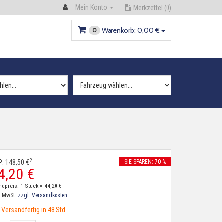
Mein Konto
Merkzettel
(0)
Warenkorb:
0,
00
€
0
2
P:
148,
50
€
SIE SPAREN: 70 %
4,
20
€
ndpreis: 1 Stück =
44,
20
€
. MwSt.
zzgl. Versandkosten
Versandfertig in 48 Std