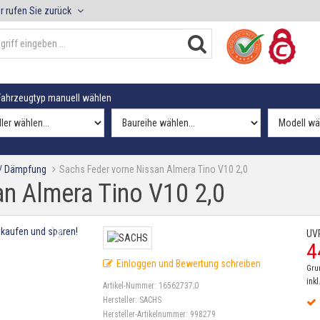
r rufen Sie zurück
ahrzeugtyp manuell wählen
 / Dämpfung
Sachs Feder vorne Nissan Almera Tino V10 2,0
n Almera Tino V10 2,0
UV
4
Einloggen und Bewertung schreiben
Gru
inkl
Artikel-Nummer:
16562737;0
Hersteller:
SACHS
Hersteller-Artikelnummer:
998279