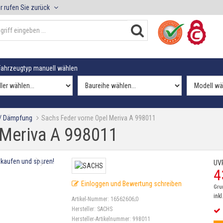
r rufen Sie zurück
ahrzeugtyp manuell wählen
 / Dämpfung
Sachs Feder vorne Opel Meriva A 998011
 Meriva A 998011
UV
4
Einloggen und Bewertung schreiben
Gru
inkl
Artikel-Nummer:
16562606;0
Hersteller:
SACHS
Hersteller-Artikelnummer:
998011