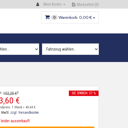
Mein Konto
Merkzettel
(0)
Warenkorb:
0,
00
€
0
2
P:
102,
20
€
SIE SPAREN: 57 %
3,
60
€
ndpreis: 1 Stück =
43,
60
€
. MwSt.
zzgl. Versandkosten
leider ausverkauft