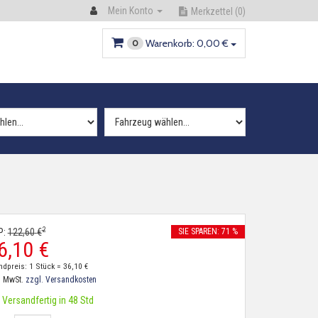
Mein Konto
Merkzettel
(0)
Warenkorb:
0,
00
€
0
2
P:
122,
60
€
SIE SPAREN: 71 %
6,
10
€
ndpreis: 1 Stück =
36,
10
€
. MwSt.
zzgl. Versandkosten
Versandfertig in 48 Std