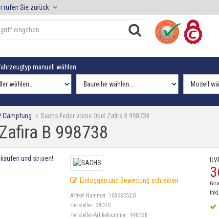
r rufen Sie zurück
ahrzeugtyp manuell wählen
 / Dämpfung
Sachs Feder vorne Opel Zafira B 998738
Zafira B 998738
UV
3
Einloggen und Bewertung schreiben
Gru
inkl
Artikel-Nummer:
16563052;0
Hersteller:
SACHS
Hersteller-Artikelnummer:
998738