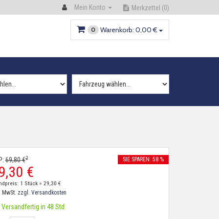
Mein Konto
Merkzettel
(0)
Warenkorb:
0,
00
€
0
2
P:
69,
80
€
SIE SPAREN: 58 %
9,
30
€
ndpreis: 1 Stück =
29,
30
€
. MwSt.
zzgl. Versandkosten
Versandfertig in 48 Std