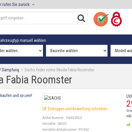
r rufen Sie zurück
ahrzeugtyp manuell wählen
 / Dämpfung
Sachs Feder vorne Skoda Fabia Roomster
a Fabia Roomster
UV
2
Einloggen und Bewertung schreiben
Gru
inkl
Artikel-Nummer:
16562495;0
Hersteller:
SACHS
Hersteller-Artikelnummer:
997863