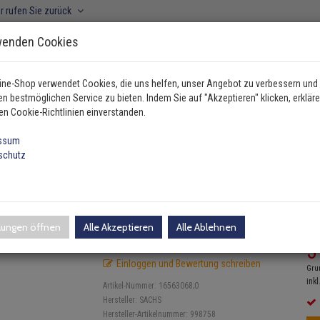
r rufen Sie zurück
wenden Cookies
ine-Shop verwendet Cookies, die uns helfen, unser Angebot zu verbessern und
n bestmöglichen Service zu bieten. Indem Sie auf "Akzeptieren" klicken, erkläre
ahrzeugtyp manuell wählen
en Cookie-Richtlinien einverstanden.
ssum
schutz
 / Dämpfung
Sachs Feder vorne Suzuki Swift 3 1,3 998758
i Swift 3 1,3 998758
llungen öffnen
Alle Akzeptieren
Alle Ablehnen
UV
3
Einloggen und Bewertung schreiben
Gru
inkl
Artikel-Nummer:
16563068;0
Hersteller:
SACHS
Hersteller-Artikelnummer:
998758