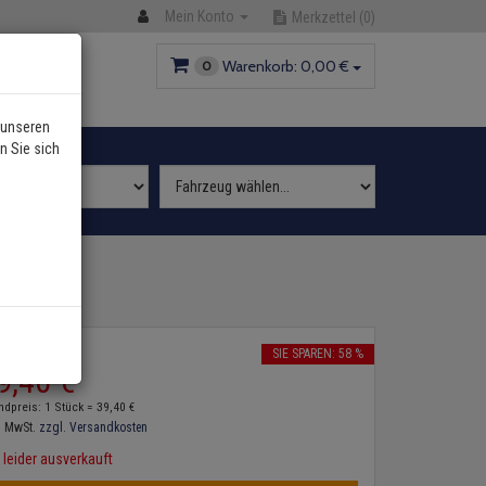
Mein Konto
Merkzettel
(0)
Warenkorb:
0,
00
€
0
 unseren
n Sie sich
2
P:
94,
70
€
SIE SPAREN: 58 %
9,
40
€
ndpreis: 1 Stück =
39,
40
€
. MwSt.
zzgl. Versandkosten
leider ausverkauft