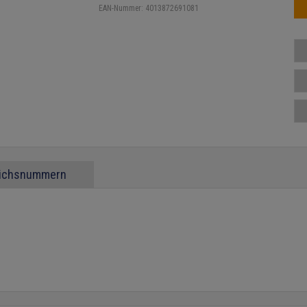
EAN-Nummer:
4013872691081
eichsnummern