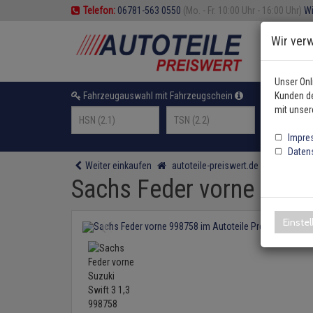
Telefon:
06781-563 0550
(Mo. - Fr. 10:00 Uhr - 16:00 Uhr)
Wi
Wir ver
Unser Onl
Fahrzeugauswahl mit Fahrzeugschein
Kunden de
oder F
mit unser
Impre
Daten
Weiter einkaufen
autoteile-preiswert.de
Federung
Sachs Feder vorne Suzuk
Einste