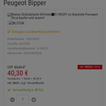
Peugeot Bipper
Service Kit
Lambdasonde
Bremsbeläge
Verdampfer
Einspritzpumpe
Zündkondensator
Thermoschalter
Kühler-Frostschutz
Klimaanlage
Hydraulikschläuche
Stoßdämpfer
Mittelschalldämpfer
Bremssattel
Gaszug
Zündmodul
Thermostat
Starthilfekabel
Heizung
Koppelstange
NOx-Sensor
Druckspeicher
Gelenkscheiben
Kontaktsatz
Wasserpumpe
Sicherheit & Notfall
Kraftstoffaufbereitung
Kardanwelle
Einloggen und Bewertung schreiben
Montageteile
Handbremsseil
Hydrostößel
Artikel-Nummer:
15941550;0
Lenkung / Achsaufhängung
Lenkgetriebe
Hersteller:
BILSTEIN
Vorschalldämpfer / Vord
Bremstrommeln
Keilriemen
Hersteller-Artikelnummer:
19-189291
Kühlung
Lenkhebel und Übertragu
EAN-Nummer:
4025258693305
Bremsbacken
Keilrippenriemen
Motor und Getriebe
Lenkmanschetten
2
UVP:
80,
00
€
SIE SPAREN: 50 %
Bremskraftregler
Kupplung
40,
30
€
Elektrik
Querlenker
Unterdruckpumpe
Geberzylinder
Grundpreis: 1 Stück =
40,
30
€
Öle und Additive
inkl. MwSt.
zzgl. Versandkosten
Radlager / Radnaben
Bremsleitung
Nehmerzylinder
Versandfertig in 48 Std
Radbremszylinder
Servolenkung
Bremsschlauch
Kurbelgehäuse
Reifen / Felgen
Spurstangen