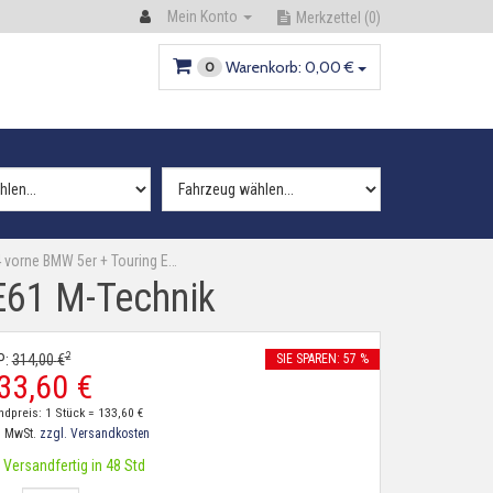
Mein Konto
Merkzettel
(0)
Warenkorb:
0,
00
€
0
4 vorne BMW 5er + Touring E…
E61 M-Technik
2
P:
314,
00
€
SIE SPAREN: 57 %
33,
60
€
ndpreis: 1 Stück =
133,
60
€
. MwSt.
zzgl. Versandkosten
Versandfertig in 48 Std