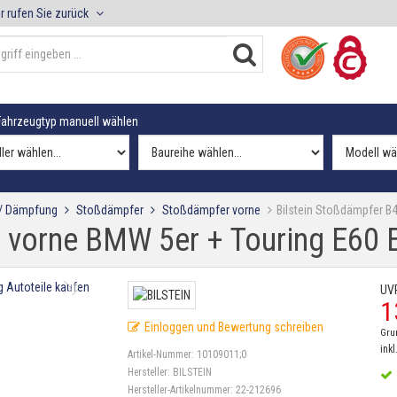
r rufen Sie zurück
ahrzeugtyp manuell wählen
 / Dämpfung
Stoßdämpfer
Stoßdämpfer vorne
Bilstein Stoßdämpfer B
4 vorne BMW 5er + Touring E60 
UV
1
Einloggen und Bewertung schreiben
Gru
inkl
Artikel-Nummer:
10109011;0
Hersteller:
BILSTEIN
Hersteller-Artikelnummer:
22-212696