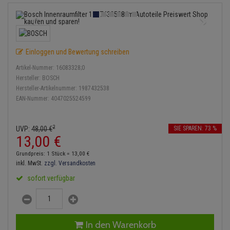
Anmelden
|
Registrieren
Merkzettel
Lambdasonde
Bremsbeläge
Service Kit
Verdampfer
Einspritzpumpe
Zündkondensator
Thermoschalter
Kühler-Frostschutz
Klimaanlage
Hydraulikschläuche
Mittelschalldämpfer
Bremssattel
Stoßdämpfer
Gaszug
Zündmodul
Thermostat
Starthilfekabel
Heizung
Koppelstange
Einloggen und Bewertung schreiben
NOx-Sensor
Druckspeicher
Gelenkscheiben
Kontaktsatz
Wasserpumpe
Sicherheit & Notfall
Kraftstoffaufbereitung
Kardanwelle
Artikel-Nummer:
16083328;0
Montageteile
Handbremsseil
Hydrostößel
Hersteller:
BOSCH
Lenkung / Achsaufhängung
Hersteller-Artikelnummer:
1987432538
Lenkgetriebe
EAN-Nummer:
4047025524599
Vorschalldämpfer / Vord
Bremstrommeln
Keilriemen
Kühlung
Lenkhebel und Übertragu
Bremsbacken
Keilrippenriemen
2
UVP:
48,
00
€
SIE SPAREN: 73 %
Motor und Getriebe
Lenkmanschetten
13,
00
€
Bremskraftregler
Kupplung
Grundpreis: 1 Stück =
13,
00
€
Elektrik
Querlenker
inkl. MwSt.
zzgl. Versandkosten
Unterdruckpumpe
Geberzylinder
sofort verfügbar
Öle und Additive
Radlager / Radnaben
Bremsleitung
Nehmerzylinder
Radbremszylinder
Servolenkung
Bremsschlauch
Kurbelgehäuse
In den Warenkorb
Reifen / Felgen
Spurstangen