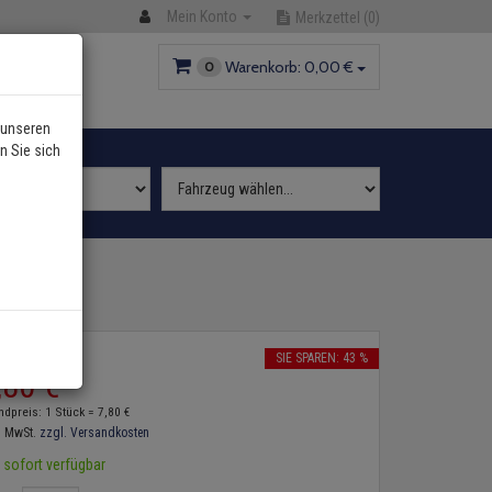
Mein Konto
Merkzettel
(0)
Warenkorb:
0,
00
€
0
 unseren
n Sie sich
2
P:
13,
80
€
SIE SPAREN: 43 %
,
80
€
ndpreis: 1 Stück =
7,
80
€
. MwSt.
zzgl. Versandkosten
sofort verfügbar