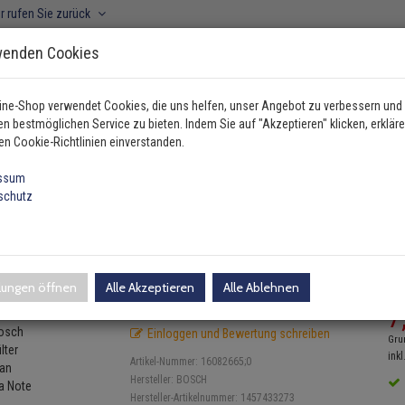
r rufen Sie zurück
wenden Cookies
ine-Shop verwendet Cookies, die uns helfen, unser Angebot zu verbessern und
n bestmöglichen Service zu bieten. Indem Sie auf "Akzeptieren" klicken, erkläre
ahrzeugtyp manuell wählen
en Cookie-Richtlinien einverstanden.
ssum
schutz
sch Luftfilter Nissan Micra Note
 Micra Note
llungen öffnen
Alle Akzeptieren
Alle Ablehnen
UV
7
Einloggen und Bewertung schreiben
Gru
inkl
Artikel-Nummer:
16082665;0
Hersteller:
BOSCH
Hersteller-Artikelnummer:
1457433273