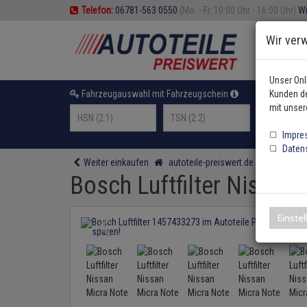
Telefon:
06781-563 0550
(Mo. - Fr. 10:00 Uhr - 16:00 Uhr)
Wi
Wir ver
Unser Onl
Fahrzeugauswahl mit Fahrzeugschein
Kunden de
oder F
mit unser
Impre
Daten
Weiter einkaufen
autoteile-preiswert.de
Filter
Bo
Bosch Luftfilter Nissan
Einste