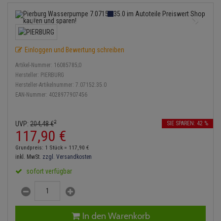
Lambdasonde
Bremsbeläge
Service Kit
Verdampfer
Einspritzpumpe
Zündkondensator
Thermoschalter
Kühler-Frostschutz
Klimaanlage
Hydraulikschläuche
Mittelschalldämpfer
Bremssattel
Stoßdämpfer
Gaszug
Zündmodul
Thermostat
Starthilfekabel
Heizung
Koppelstange
Einloggen und Bewertung schreiben
NOx-Sensor
Druckspeicher
Gelenkscheiben
Kontaktsatz
Wasserpumpe
Sicherheit & Notfall
Kraftstoffaufbereitung
Kardanwelle
Artikel-Nummer:
16085785;0
Montageteile
Handbremsseil
Hydrostößel
Hersteller:
PIERBURG
Lenkung / Achsaufhängung
Hersteller-Artikelnummer:
7.07152.35.0
Lenkgetriebe
EAN-Nummer:
4028977907456
Vorschalldämpfer / Vord
Bremstrommeln
Keilriemen
Kühlung
Lenkhebel und Übertragu
Anmelden
|
Registrieren
Merkzettel
Bremsbacken
Keilrippenriemen
2
UVP:
204,
48
€
SIE SPAREN: 42 %
Motor und Getriebe
Lenkmanschetten
117,
90
€
Bremskraftregler
Kupplung
Grundpreis: 1 Stück =
117,
90
€
Elektrik
Querlenker
inkl. MwSt.
zzgl. Versandkosten
Unterdruckpumpe
Geberzylinder
sofort verfügbar
Öle und Additive
Radlager / Radnaben
Bremsleitung
Nehmerzylinder
Radbremszylinder
Servolenkung
Bremsschlauch
Kurbelgehäuse
In den Warenkorb
Reifen / Felgen
Spurstangen