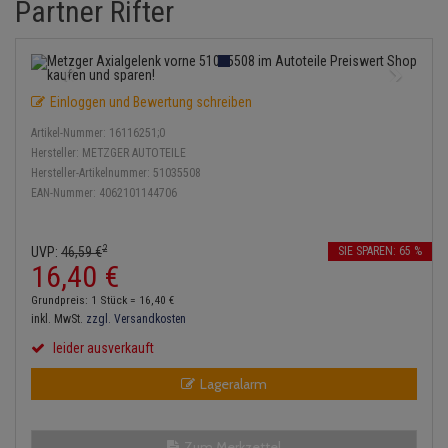
Partner Rifter
Lambdasonde
Bremsbeläge
Service Kit
Verdampfer
Einspritzpumpe
Zündkondensator
Thermoschalter
Kühler-Frostschutz
Klimaanlage
Hydraulikschläuche
Mittelschalldämpfer
Bremssattel
Stoßdämpfer
Gaszug
Zündmodul
Thermostat
Starthilfekabel
Heizung
Koppelstange
Einloggen und Bewertung schreiben
NOx-Sensor
Druckspeicher
Gelenkscheiben
Kontaktsatz
Wasserpumpe
Sicherheit & Notfall
Kraftstoffaufbereitung
Kardanwelle
Artikel-Nummer:
16116251;0
Montageteile
Handbremsseil
Hydrostößel
Hersteller:
METZGER AUTOTEILE
Lenkung / Achsaufhängung
Lenkgetriebe
Hersteller-Artikelnummer:
51035508
EAN-Nummer:
4062101144706
Vorschalldämpfer / Vord
Bremstrommeln
Keilriemen
Kühlung
Lenkhebel und Übertragungsteile
Bremsbacken
Keilrippenriemen
2
UVP:
46,
59
€
SIE SPAREN: 65 %
Motor und Getriebe
Lenkmanschetten
16,
40
€
Bremskraftregler
Kupplung
Grundpreis: 1 Stück =
16,
40
€
Elektrik
Querlenker
inkl. MwSt.
zzgl. Versandkosten
Unterdruckpumpe
Geberzylinder
leider ausverkauft
Öle und Additive
Radlager / Radnaben
Bremsleitung
Nehmerzylinder
Lageralarm
Radbremszylinder
Servolenkung
Bremsschlauch
Kurbelgehäuse
Reifen / Felgen
Spurstangen
Zum Merkzettel