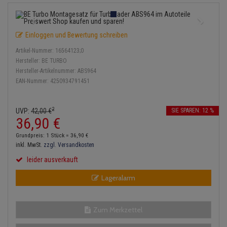
Einspritzpumpe
Lambdasonde
Bremsbeläge
Service Kit
Verdampfer
Zündkondensator
Thermoschalter
Kühler-Frostschutz
Klimaanlage
Hydraulikschläuche
Gaszug
Mittelschalldämpfer
Bremssattel
Stoßdämpfer
Zündmodul
Einloggen und Bewertung schreiben
Thermostat
Starthilfekabel
Heizung
Koppelstange
Artikel-Nummer:
16564123;0
Gelenkscheiben
NOx-Sensor
Druckspeicher
Kontaktsatz
Wasserpumpe
Sicherheit & Notfall
Hersteller:
BE TURBO
Kraftstoffaufbereitung
Kardanwelle
Hersteller-Artikelnummer:
ABS964
Hydrostößel
Montageteile
Handbremsseil
EAN-Nummer:
4250934791451
Lenkung / Achsaufhängung
Lenkgetriebe
Keilriemen
Vorschalldämpfer / Vord
Bremstrommeln
Kühlung
2
Lenkhebel und Übertragu
UVP:
42,
00
€
SIE SPAREN: 12 %
36,
90
€
Keilrippenriemen
Bremsbacken
Motor und Getriebe
Lenkmanschetten
Grundpreis: 1 Stück =
36,
90
€
Kupplung
Bremskraftregler
inkl. MwSt.
zzgl. Versandkosten
Elektrik
Querlenker
leider ausverkauft
Geberzylinder
Unterdruckpumpe
Lageralarm
Öle und Additive
Radlager / Radnaben
Nehmerzylinder
Bremsleitung
Radbremszylinder
Servolenkung
Zum Merkzettel
Kurbelgehäuse
Bremsschlauch
Reifen / Felgen
Spurstangen