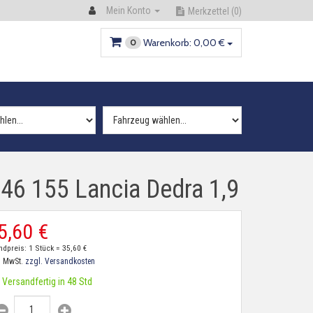
Mein Konto
Merkzettel
(0)
Warenkorb:
0,
00
€
0
46 155 Lancia Dedra 1,9
5,
60
€
ndpreis: 1 Stück =
35,
60
€
. MwSt.
zzgl. Versandkosten
Versandfertig in 48 Std