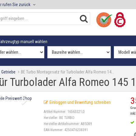
r rufen Sie zurück
ahrzeugtyp manuell wählen
 Getriebe
BE Turbo Montagesatz für Turbolader Alfa Romeo 14…
ür Turbolader Alfa Romeo 145 1
3
Einloggen und Bewertung schreiben
Gru
Artikel-Nummer:
16563321;0
inkl
Hersteller:
BE TURBO
Hersteller-Artikelnummer:
ABS089
EAN-Nummer:
4250476238391