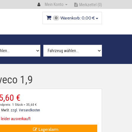
Mein Konto
Merkzettel
(0)
Warenkorb:
0,
00
€
0
veco 1,9
5,
60
€
ndpreis: 1 Stück =
35,
60
€
. MwSt.
zzgl. Versandkosten
leider ausverkauft
Lageralarm