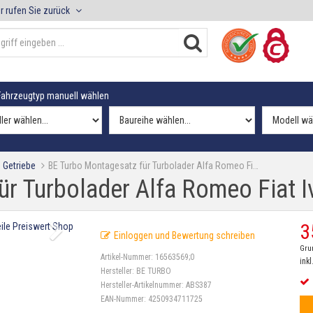
r rufen Sie zurück
ahrzeugtyp manuell wählen
 Getriebe
BE Turbo Montagesatz für Turbolader Alfa Romeo Fi…
r Turbolader Alfa Romeo Fiat I
3
Einloggen und Bewertung schreiben
Gru
Artikel-Nummer:
16563569;0
inkl
Hersteller:
BE TURBO
Hersteller-Artikelnummer:
ABS387
EAN-Nummer:
4250934711725