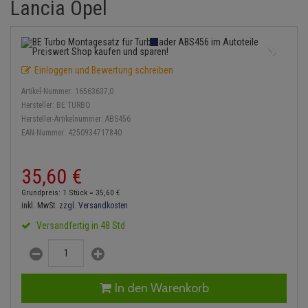
Lancia Opel
Einspritzpumpe
Lambdasonde
Bremsbeläge
Service Kit
Verdampfer
Zündkondensator
Thermoschalter
Kühler-Frostschutz
Klimaanlage
Hydraulikschläuche
Gaszug
Mittelschalldämpfer
Bremssattel
Stoßdämpfer
Zündmodul
Thermostat
Starthilfekabel
Heizung
Koppelstange
Einloggen und Bewertung schreiben
Gelenkscheiben
NOx-Sensor
Druckspeicher
Kontaktsatz
Wasserpumpe
Sicherheit & Notfall
Kraftstoffaufbereitung
Kardanwelle
Artikel-Nummer:
16563637;0
Hydrostößel
Montageteile
Handbremsseil
Hersteller:
BE TURBO
Lenkung / Achsaufhängung
Lenkgetriebe
Hersteller-Artikelnummer:
ABS456
EAN-Nummer:
4250934717840
Keilriemen
Vorschalldämpfer / Vord
Bremstrommeln
Kühlung
Lenkhebel und Übertragu
Keilrippenriemen
Bremsbacken
35,
60
€
Motor und Getriebe
Lenkmanschetten
Grundpreis: 1 Stück =
35,
60
€
Kupplung
Bremskraftregler
inkl. MwSt.
zzgl. Versandkosten
Elektrik
Querlenker
Versandfertig in 48 Std
Geberzylinder
Unterdruckpumpe
Öle und Additive
Radlager / Radnaben
Nehmerzylinder
Bremsleitung
Radbremszylinder
Servolenkung
In den Warenkorb
Kurbelgehäuse
Bremsschlauch
Reifen / Felgen
Spurstangen