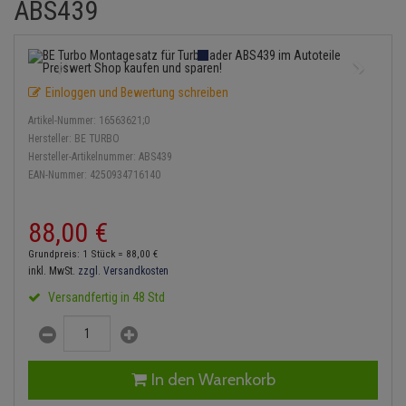
ABS439
Einspritzpumpe
Lambdasonde
Bremsbeläge
Service Kit
Verdampfer
Zündkondensator
Thermoschalter
Kühler-Frostschutz
Klimaanlage
Hydraulikschläuche
Gaszug
Mittelschalldämpfer
Bremssattel
Stoßdämpfer
Zündmodul
Thermostat
Starthilfekabel
Heizung
Koppelstange
Einloggen und Bewertung schreiben
Gelenkscheiben
NOx-Sensor
Druckspeicher
Kontaktsatz
Wasserpumpe
Sicherheit & Notfall
Kraftstoffaufbereitung
Kardanwelle
Artikel-Nummer:
16563621;0
Hydrostößel
Montageteile
Handbremsseil
Hersteller:
BE TURBO
Lenkung / Achsaufhängung
Lenkgetriebe
Hersteller-Artikelnummer:
ABS439
EAN-Nummer:
4250934716140
Keilriemen
Vorschalldämpfer / Vord
Bremstrommeln
Kühlung
Lenkhebel und Übertragu
Keilrippenriemen
Bremsbacken
88,
00
€
Motor und Getriebe
Lenkmanschetten
Grundpreis: 1 Stück =
88,
00
€
Kupplung
Bremskraftregler
inkl. MwSt.
zzgl. Versandkosten
Elektrik
Querlenker
Versandfertig in 48 Std
Geberzylinder
Unterdruckpumpe
Öle und Additive
Radlager / Radnaben
Nehmerzylinder
Bremsleitung
Radbremszylinder
Servolenkung
In den Warenkorb
Kurbelgehäuse
Bremsschlauch
Reifen / Felgen
Spurstangen