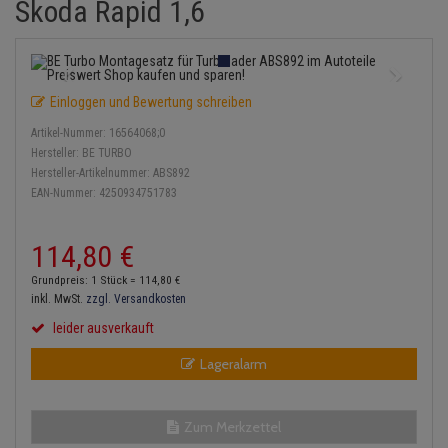
Skoda Rapid 1,6
Einspritzpumpe
Lambdasonde
Bremsbeläge
Service Kit
Verdampfer
Zündkondensator
Thermoschalter
Kühler-Frostschutz
Klimaanlage
Hydraulikschläuche
Gaszug
Mittelschalldämpfer
Bremssattel
Stoßdämpfer
Zündmodul
Thermostat
Starthilfekabel
Heizung
Koppelstange
Einloggen und Bewertung schreiben
Gelenkscheiben
NOx-Sensor
Druckspeicher
Kontaktsatz
Wasserpumpe
Sicherheit & Notfall
Kraftstoffaufbereitung
Kardanwelle
Artikel-Nummer:
16564068;0
Hydrostößel
Montageteile
Handbremsseil
Hersteller:
BE TURBO
Lenkung / Achsaufhängung
Lenkgetriebe
Hersteller-Artikelnummer:
ABS892
EAN-Nummer:
4250934751783
Keilriemen
Vorschalldämpfer / Vord
Bremstrommeln
Kühlung
Lenkhebel und Übertragu
Keilrippenriemen
Bremsbacken
114,
80
€
Motor und Getriebe
Lenkmanschetten
Grundpreis: 1 Stück =
114,
80
€
Kupplung
Bremskraftregler
inkl. MwSt.
zzgl. Versandkosten
Elektrik
Querlenker
leider ausverkauft
Geberzylinder
Unterdruckpumpe
Öle und Additive
Radlager / Radnaben
Lageralarm
Nehmerzylinder
Bremsleitung
Radbremszylinder
Servolenkung
Kurbelgehäuse
Bremsschlauch
Zum Merkzettel
Reifen / Felgen
Spurstangen