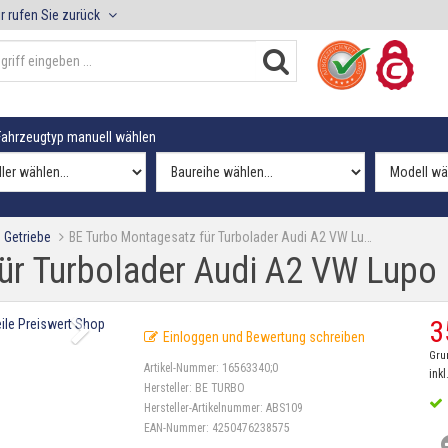
r rufen Sie zurück
ahrzeugtyp manuell wählen
 Getriebe
BE Turbo Montagesatz für Turbolader Audi A2 VW Lu…
ür Turbolader Audi A2 VW Lupo
3
Einloggen und Bewertung schreiben
Gru
Artikel-Nummer:
16563340;0
inkl
Hersteller:
BE TURBO
Hersteller-Artikelnummer:
ABS109
EAN-Nummer:
4250476238575