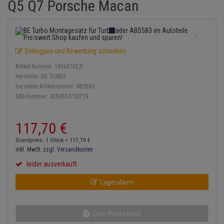
Q5 Q7 Porsche Macan
Einspritzpumpe
Lambdasonde
Bremsbeläge
Service Kit
Verdampfer
Zündkondensator
Thermoschalter
Kühler-Frostschutz
Klimaanlage
Hydraulikschläuche
Gaszug
Mittelschalldämpfer
Bremssattel
Stoßdämpfer
Zündmodul
Thermostat
Starthilfekabel
Heizung
Koppelstange
Einloggen und Bewertung schreiben
Gelenkscheiben
NOx-Sensor
Druckspeicher
Kontaktsatz
Wasserpumpe
Sicherheit & Notfall
Kraftstoffaufbereitung
Kardanwelle
Artikel-Nummer:
16563762;0
Hydrostößel
Montageteile
Handbremsseil
Hersteller:
BE TURBO
Lenkung / Achsaufhängung
Lenkgetriebe
Hersteller-Artikelnummer:
ABS583
EAN-Nummer:
4250934730719
Keilriemen
Vorschalldämpfer / Vord
Bremstrommeln
Kühlung
Lenkhebel und Übertragu
Keilrippenriemen
Bremsbacken
117,
70
€
Motor und Getriebe
Lenkmanschetten
Grundpreis: 1 Stück =
117,
70
€
Kupplung
Bremskraftregler
inkl. MwSt.
zzgl. Versandkosten
Elektrik
Querlenker
leider ausverkauft
Geberzylinder
Unterdruckpumpe
Öle und Additive
Radlager / Radnaben
Lageralarm
Nehmerzylinder
Bremsleitung
Radbremszylinder
Servolenkung
Kurbelgehäuse
Bremsschlauch
Zum Merkzettel
Reifen / Felgen
Spurstangen