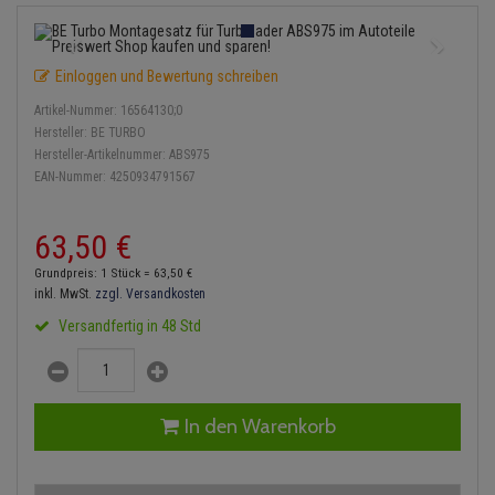
Einspritzpumpe
Lambdasonde
Bremsbeläge
Service Kit
Verdampfer
Zündkondensator
Thermoschalter
Kühler-Frostschutz
Klimaanlage
Hydraulikschläuche
Gaszug
Mittelschalldämpfer
Bremssattel
Stoßdämpfer
Zündmodul
Einloggen und Bewertung schreiben
Thermostat
Starthilfekabel
Heizung
Koppelstange
Artikel-Nummer:
16564130;0
Gelenkscheiben
NOx-Sensor
Druckspeicher
Kontaktsatz
Wasserpumpe
Sicherheit & Notfall
Hersteller:
BE TURBO
Kraftstoffaufbereitung
Kardanwelle
Hersteller-Artikelnummer:
ABS975
Hydrostößel
Montageteile
Handbremsseil
EAN-Nummer:
4250934791567
Lenkung / Achsaufhängung
Lenkgetriebe
Keilriemen
Vorschalldämpfer / Vord
Bremstrommeln
63,
50
€
Kühlung
Lenkhebel und Übertragu
Keilrippenriemen
Bremsbacken
Grundpreis: 1 Stück =
63,
50
€
Motor und Getriebe
Lenkmanschetten
inkl. MwSt.
zzgl. Versandkosten
Kupplung
Bremskraftregler
Versandfertig in 48 Std
Elektrik
Querlenker
Geberzylinder
Unterdruckpumpe
Öle und Additive
Radlager / Radnaben
Nehmerzylinder
Bremsleitung
In den Warenkorb
Radbremszylinder
Servolenkung
Kurbelgehäuse
Bremsschlauch
Reifen / Felgen
Spurstangen