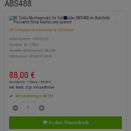
ABS488
Einspritzpumpe
Lambdasonde
Bremsbeläge
Service Kit
Verdampfer
Zündkondensator
Thermoschalter
Kühler-Frostschutz
Klimaanlage
Hydraulikschläuche
Gaszug
Mittelschalldämpfer
Bremssattel
Stoßdämpfer
Zündmodul
Thermostat
Starthilfekabel
Heizung
Koppelstange
Einloggen und Bewertung schreiben
Gelenkscheiben
NOx-Sensor
Druckspeicher
Kontaktsatz
Wasserpumpe
Sicherheit & Notfall
Kraftstoffaufbereitung
Kardanwelle
Artikel-Nummer:
16563670;0
Hydrostößel
Montageteile
Handbremsseil
Hersteller:
BE TURBO
Lenkung / Achsaufhängung
Lenkgetriebe
Hersteller-Artikelnummer:
ABS488
EAN-Nummer:
4250934718946
Keilriemen
Vorschalldämpfer / Vord
Bremstrommeln
Kühlung
Lenkhebel und Übertragu
Keilrippenriemen
Bremsbacken
88,
00
€
Motor und Getriebe
Lenkmanschetten
Grundpreis: 1 Stück =
88,
00
€
Kupplung
Bremskraftregler
inkl. MwSt.
zzgl. Versandkosten
Elektrik
Querlenker
Versandfertig in 48 Std
Geberzylinder
Unterdruckpumpe
Öle und Additive
Radlager / Radnaben
Nehmerzylinder
Bremsleitung
Radbremszylinder
Servolenkung
In den Warenkorb
Kurbelgehäuse
Bremsschlauch
Reifen / Felgen
Spurstangen