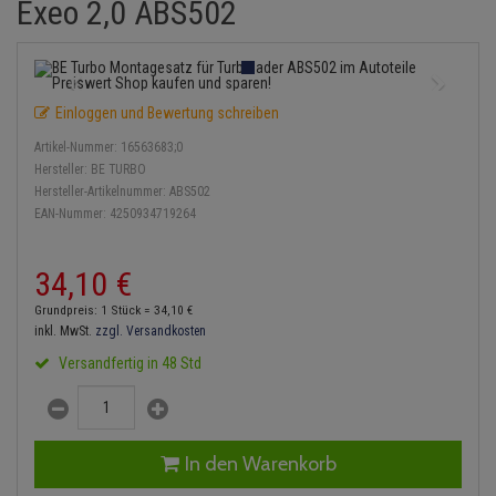
Exeo 2,0 ABS502
Einspritzpumpe
Lambdasonde
Bremsbeläge
Service Kit
Verdampfer
Zündkondensator
Thermoschalter
Kühler-Frostschutz
Klimaanlage
Hydraulikschläuche
Gaszug
Mittelschalldämpfer
Bremssattel
Stoßdämpfer
Zündmodul
Thermostat
Starthilfekabel
Heizung
Koppelstange
Einloggen und Bewertung schreiben
Gelenkscheiben
NOx-Sensor
Druckspeicher
Kontaktsatz
Wasserpumpe
Sicherheit & Notfall
Kraftstoffaufbereitung
Kardanwelle
Artikel-Nummer:
16563683;0
Hydrostößel
Montageteile
Handbremsseil
Hersteller:
BE TURBO
Lenkung / Achsaufhängung
Lenkgetriebe
Hersteller-Artikelnummer:
ABS502
EAN-Nummer:
4250934719264
Keilriemen
Vorschalldämpfer / Vord
Bremstrommeln
Kühlung
Lenkhebel und Übertragu
Keilrippenriemen
Bremsbacken
34,
10
€
Motor und Getriebe
Lenkmanschetten
Grundpreis: 1 Stück =
34,
10
€
Kupplung
Bremskraftregler
inkl. MwSt.
zzgl. Versandkosten
Elektrik
Querlenker
Versandfertig in 48 Std
Geberzylinder
Unterdruckpumpe
Öle und Additive
Radlager / Radnaben
Nehmerzylinder
Bremsleitung
Radbremszylinder
Servolenkung
In den Warenkorb
Kurbelgehäuse
Bremsschlauch
Reifen / Felgen
Spurstangen