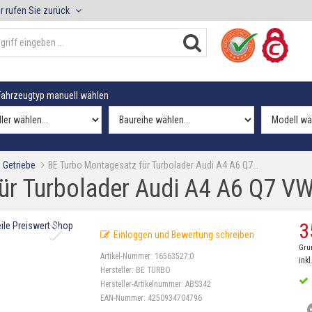
r rufen Sie zurück
ahrzeugtyp manuell wählen
 Getriebe
BE Turbo Montagesatz für Turbolader Audi A4 A6 Q7…
ür Turbolader Audi A4 A6 Q7 V
3
Einloggen und Bewertung schreiben
Gru
Artikel-Nummer:
16563527;0
inkl
Hersteller:
BE TURBO
Hersteller-Artikelnummer:
ABS342
EAN-Nummer:
4250934704796