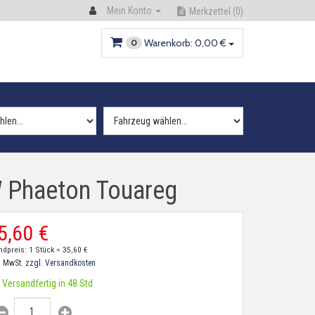
Mein Konto
Merkzettel
(0)
Warenkorb:
0,
00
€
0
W Phaeton Touareg
5,
60
€
ndpreis: 1 Stück =
35,
60
€
. MwSt.
zzgl. Versandkosten
Versandfertig in 48 Std