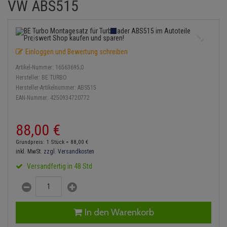
VW ABS515
Einspritzpumpe
Lambdasonde
Bremsbeläge
Service Kit
Verdampfer
Zündkondensator
Thermoschalter
Kühler-Frostschutz
Klimaanlage
Hydraulikschläuche
Gaszug
Mittelschalldämpfer
Bremssattel
Stoßdämpfer
Zündmodul
Thermostat
Starthilfekabel
Heizung
Koppelstange
Einloggen und Bewertung schreiben
Gelenkscheiben
NOx-Sensor
Druckspeicher
Kontaktsatz
Wasserpumpe
Sicherheit & Notfall
Kraftstoffaufbereitung
Kardanwelle
Artikel-Nummer:
16563695;0
Hydrostößel
Montageteile
Handbremsseil
Hersteller:
BE TURBO
Lenkung / Achsaufhängung
Lenkgetriebe
Hersteller-Artikelnummer:
ABS515
EAN-Nummer:
4250934720772
Keilriemen
Vorschalldämpfer / Vord
Bremstrommeln
Kühlung
Lenkhebel und Übertragu
Keilrippenriemen
Bremsbacken
88,
00
€
Motor und Getriebe
Lenkmanschetten
Grundpreis: 1 Stück =
88,
00
€
Kupplung
Bremskraftregler
inkl. MwSt.
zzgl. Versandkosten
Elektrik
Querlenker
Versandfertig in 48 Std
Geberzylinder
Unterdruckpumpe
Öle und Additive
Radlager / Radnaben
Nehmerzylinder
Bremsleitung
Radbremszylinder
Servolenkung
In den Warenkorb
Kurbelgehäuse
Bremsschlauch
Reifen / Felgen
Spurstangen