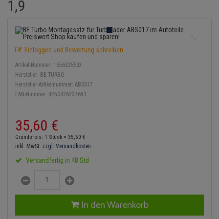
1,9
Einspritzpumpe
Lambdasonde
Bremsbeläge
Service Kit
Verdampfer
Zündkondensator
Thermoschalter
Kühler-Frostschutz
Klimaanlage
Hydraulikschläuche
Gaszug
Mittelschalldämpfer
Bremssattel
Stoßdämpfer
Zündmodul
Thermostat
Starthilfekabel
Heizung
Koppelstange
Einloggen und Bewertung schreiben
Gelenkscheiben
NOx-Sensor
Druckspeicher
Kontaktsatz
Wasserpumpe
Sicherheit & Notfall
Kraftstoffaufbereitung
Kardanwelle
Artikel-Nummer:
16563255;0
Hydrostößel
Montageteile
Handbremsseil
Hersteller:
BE TURBO
Lenkung / Achsaufhängung
Lenkgetriebe
Hersteller-Artikelnummer:
ABS017
EAN-Nummer:
4250476237691
Keilriemen
Vorschalldämpfer / Vord
Bremstrommeln
Kühlung
Lenkhebel und Übertragu
Keilrippenriemen
Bremsbacken
35,
60
€
Motor und Getriebe
Lenkmanschetten
Grundpreis: 1 Stück =
35,
60
€
Kupplung
Bremskraftregler
inkl. MwSt.
zzgl. Versandkosten
Elektrik
Querlenker
Versandfertig in 48 Std
Geberzylinder
Unterdruckpumpe
Öle und Additive
Radlager / Radnaben
Nehmerzylinder
Bremsleitung
Radbremszylinder
Servolenkung
In den Warenkorb
Kurbelgehäuse
Bremsschlauch
Reifen / Felgen
Spurstangen