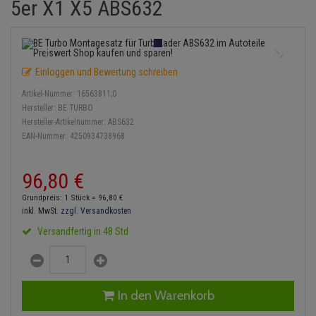
5er X1 X5 ABS632
Einspritzpumpe
Lambdasonde
Bremsbeläge
Service Kit
Verdampfer
Zündkondensator
Thermoschalter
Kühler-Frostschutz
Klimaanlage
Hydraulikschläuche
Gaszug
Mittelschalldämpfer
Bremssattel
Stoßdämpfer
Zündmodul
Thermostat
Starthilfekabel
Heizung
Koppelstange
Einloggen und Bewertung schreiben
Gelenkscheiben
NOx-Sensor
Druckspeicher
Kontaktsatz
Wasserpumpe
Sicherheit & Notfall
Kraftstoffaufbereitung
Kardanwelle
Artikel-Nummer:
16563811;0
Hydrostößel
Montageteile
Handbremsseil
Hersteller:
BE TURBO
Lenkung / Achsaufhängung
Lenkgetriebe
Hersteller-Artikelnummer:
ABS632
EAN-Nummer:
4250934738968
Keilriemen
Vorschalldämpfer / Vord
Bremstrommeln
Kühlung
Lenkhebel und Übertragu
Keilrippenriemen
Bremsbacken
96,
80
€
Motor und Getriebe
Lenkmanschetten
Grundpreis: 1 Stück =
96,
80
€
Kupplung
Bremskraftregler
inkl. MwSt.
zzgl. Versandkosten
Elektrik
Querlenker
Versandfertig in 48 Std
Geberzylinder
Unterdruckpumpe
Öle und Additive
Radlager / Radnaben
Nehmerzylinder
Bremsleitung
Radbremszylinder
Servolenkung
In den Warenkorb
Kurbelgehäuse
Bremsschlauch
Reifen / Felgen
Spurstangen