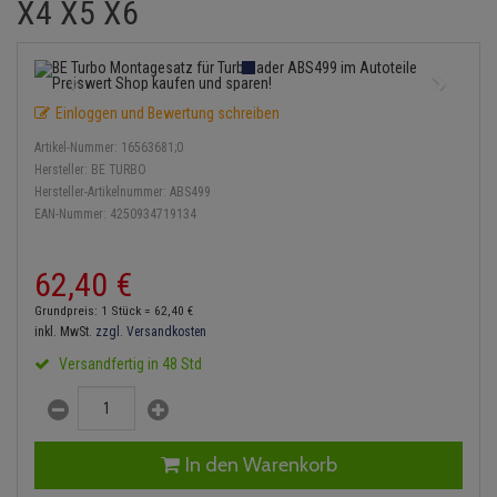
X4 X5 X6
Einspritzpumpe
Lambdasonde
Bremsbeläge
Service Kit
Verdampfer
Zündkondensator
Thermoschalter
Kühler-Frostschutz
Klimaanlage
Hydraulikschläuche
Gaszug
Mittelschalldämpfer
Bremssattel
Stoßdämpfer
Zündmodul
Thermostat
Starthilfekabel
Heizung
Koppelstange
Einloggen und Bewertung schreiben
Gelenkscheiben
NOx-Sensor
Druckspeicher
Kontaktsatz
Wasserpumpe
Sicherheit & Notfall
Kraftstoffaufbereitung
Kardanwelle
Artikel-Nummer:
16563681;0
Hydrostößel
Montageteile
Handbremsseil
Hersteller:
BE TURBO
Lenkung / Achsaufhängung
Lenkgetriebe
Hersteller-Artikelnummer:
ABS499
EAN-Nummer:
4250934719134
Keilriemen
Vorschalldämpfer / Vord
Bremstrommeln
Kühlung
Lenkhebel und Übertragu
Keilrippenriemen
Bremsbacken
62,
40
€
Motor und Getriebe
Lenkmanschetten
Grundpreis: 1 Stück =
62,
40
€
Kupplung
Bremskraftregler
inkl. MwSt.
zzgl. Versandkosten
Elektrik
Querlenker
Versandfertig in 48 Std
Geberzylinder
Unterdruckpumpe
Öle und Additive
Radlager / Radnaben
Nehmerzylinder
Bremsleitung
Radbremszylinder
Servolenkung
In den Warenkorb
Kurbelgehäuse
Bremsschlauch
Reifen / Felgen
Spurstangen