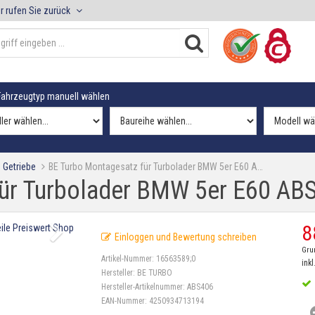
r rufen Sie zurück
ahrzeugtyp manuell wählen
 Getriebe
BE Turbo Montagesatz für Turbolader BMW 5er E60 A…
für Turbolader BMW 5er E60 AB
8
Einloggen und Bewertung schreiben
Gru
Artikel-Nummer:
16563589;0
inkl
Hersteller:
BE TURBO
Hersteller-Artikelnummer:
ABS406
EAN-Nummer:
4250934713194