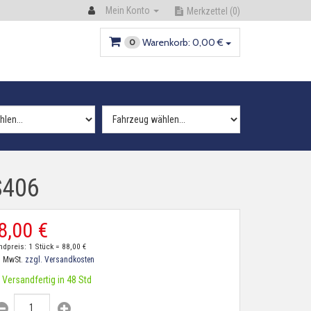
Mein Konto
Merkzettel
(0)
Warenkorb:
0,
00
€
0
S406
8,
00
€
ndpreis: 1 Stück =
88,
00
€
. MwSt.
zzgl. Versandkosten
Versandfertig in 48 Std