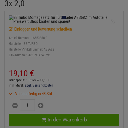
3x 2,0
Einspritzpumpe
Lambdasonde
Bremsbeläge
Service Kit
Verdampfer
Zündkondensator
Thermoschalter
Kühler-Frostschutz
Klimaanlage
Hydraulikschläuche
Gaszug
Mittelschalldämpfer
Bremssattel
Stoßdämpfer
Zündmodul
Thermostat
Starthilfekabel
Heizung
Koppelstange
Einloggen und Bewertung schreiben
Gelenkscheiben
NOx-Sensor
Druckspeicher
Kontaktsatz
Wasserpumpe
Sicherheit & Notfall
Kraftstoffaufbereitung
Kardanwelle
Artikel-Nummer:
16563858;0
Hydrostößel
Montageteile
Handbremsseil
Hersteller:
BE TURBO
Lenkung / Achsaufhängung
Lenkgetriebe
Hersteller-Artikelnummer:
ABS682
EAN-Nummer:
4250934743795
Keilriemen
Vorschalldämpfer / Vord
Bremstrommeln
Kühlung
Lenkhebel und Übertragu
Keilrippenriemen
Bremsbacken
19,
10
€
Motor und Getriebe
Lenkmanschetten
Grundpreis: 1 Stück =
19,
10
€
Kupplung
Bremskraftregler
inkl. MwSt.
zzgl. Versandkosten
Elektrik
Querlenker
Versandfertig in 48 Std
Geberzylinder
Unterdruckpumpe
Öle und Additive
Radlager / Radnaben
Nehmerzylinder
Bremsleitung
Radbremszylinder
Servolenkung
In den Warenkorb
Kurbelgehäuse
Bremsschlauch
Reifen / Felgen
Spurstangen