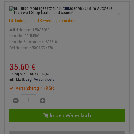
Einspritzpumpe
Lambdasonde
Bremsbeläge
Service Kit
Verdampfer
Zündkondensator
Thermoschalter
Kühler-Frostschutz
Klimaanlage
Hydraulikschläuche
Gaszug
Mittelschalldämpfer
Bremssattel
Stoßdämpfer
Zündmodul
Einloggen und Bewertung schreiben
Thermostat
Starthilfekabel
Heizung
Koppelstange
Artikel-Nummer:
16563796;0
Gelenkscheiben
NOx-Sensor
Druckspeicher
Kontaktsatz
Wasserpumpe
Sicherheit & Notfall
Hersteller:
BE TURBO
Kraftstoffaufbereitung
Kardanwelle
Hersteller-Artikelnummer:
ABS618
Hydrostößel
Montageteile
Handbremsseil
EAN-Nummer:
4250934734878
Lenkung / Achsaufhängung
Lenkgetriebe
Keilriemen
Vorschalldämpfer / Vord
Bremstrommeln
35,
60
€
Kühlung
Lenkhebel und Übertragu
Keilrippenriemen
Bremsbacken
Grundpreis: 1 Stück =
35,
60
€
Motor und Getriebe
Lenkmanschetten
inkl. MwSt.
zzgl. Versandkosten
Kupplung
Bremskraftregler
Versandfertig in 48 Std
Elektrik
Querlenker
Geberzylinder
Unterdruckpumpe
Öle und Additive
Radlager / Radnaben
Nehmerzylinder
Bremsleitung
In den Warenkorb
Radbremszylinder
Servolenkung
Kurbelgehäuse
Bremsschlauch
Reifen / Felgen
Spurstangen