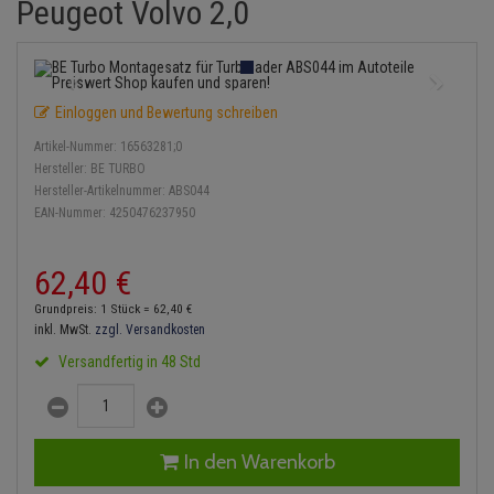
Peugeot Volvo 2,0
Einspritzpumpe
Lambdasonde
Bremsbeläge
Service Kit
Verdampfer
Zündkondensator
Thermoschalter
Kühler-Frostschutz
Klimaanlage
Hydraulikschläuche
Gaszug
Mittelschalldämpfer
Bremssattel
Stoßdämpfer
Zündmodul
Thermostat
Starthilfekabel
Heizung
Koppelstange
Einloggen und Bewertung schreiben
Gelenkscheiben
NOx-Sensor
Druckspeicher
Kontaktsatz
Wasserpumpe
Sicherheit & Notfall
Kraftstoffaufbereitung
Kardanwelle
Artikel-Nummer:
16563281;0
Hydrostößel
Montageteile
Handbremsseil
Hersteller:
BE TURBO
Lenkung / Achsaufhängung
Lenkgetriebe
Hersteller-Artikelnummer:
ABS044
EAN-Nummer:
4250476237950
Keilriemen
Vorschalldämpfer / Vord
Bremstrommeln
Kühlung
Lenkhebel und Übertragu
Keilrippenriemen
Bremsbacken
62,
40
€
Motor und Getriebe
Lenkmanschetten
Grundpreis: 1 Stück =
62,
40
€
Kupplung
Bremskraftregler
inkl. MwSt.
zzgl. Versandkosten
Elektrik
Querlenker
Versandfertig in 48 Std
Geberzylinder
Unterdruckpumpe
Öle und Additive
Radlager / Radnaben
Nehmerzylinder
Bremsleitung
Radbremszylinder
Servolenkung
In den Warenkorb
Kurbelgehäuse
Bremsschlauch
Reifen / Felgen
Spurstangen