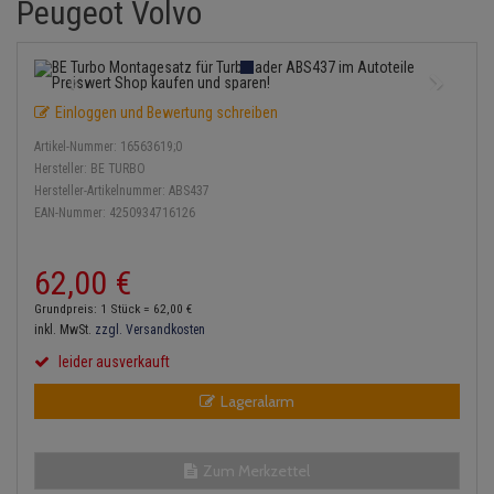
Peugeot Volvo
Einspritzpumpe
Lambdasonde
Bremsbeläge
Service Kit
Verdampfer
Zündkondensator
Thermoschalter
Kühler-Frostschutz
Klimaanlage
Hydraulikschläuche
Gaszug
Mittelschalldämpfer
Bremssattel
Stoßdämpfer
Zündmodul
Thermostat
Starthilfekabel
Heizung
Koppelstange
Einloggen und Bewertung schreiben
Gelenkscheiben
NOx-Sensor
Druckspeicher
Kontaktsatz
Wasserpumpe
Sicherheit & Notfall
Kraftstoffaufbereitung
Kardanwelle
Artikel-Nummer:
16563619;0
Hydrostößel
Montageteile
Handbremsseil
Hersteller:
BE TURBO
Lenkung / Achsaufhängung
Lenkgetriebe
Hersteller-Artikelnummer:
ABS437
EAN-Nummer:
4250934716126
Keilriemen
Vorschalldämpfer / Vord
Bremstrommeln
Kühlung
Lenkhebel und Übertragu
Keilrippenriemen
Bremsbacken
62,
00
€
Motor und Getriebe
Lenkmanschetten
Grundpreis: 1 Stück =
62,
00
€
Kupplung
Bremskraftregler
inkl. MwSt.
zzgl. Versandkosten
Elektrik
Querlenker
leider ausverkauft
Geberzylinder
Unterdruckpumpe
Öle und Additive
Radlager / Radnaben
Lageralarm
Nehmerzylinder
Bremsleitung
Radbremszylinder
Servolenkung
Kurbelgehäuse
Bremsschlauch
Zum Merkzettel
Reifen / Felgen
Spurstangen