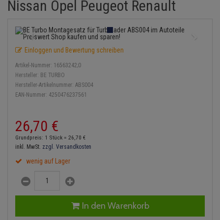
Nissan Opel Peugeot Renault
Einspritzpumpe
Lambdasonde
Bremsbeläge
Service Kit
Verdampfer
Zündkondensator
Thermoschalter
Kühler-Frostschutz
Klimaanlage
Hydraulikschläuche
Gaszug
Mittelschalldämpfer
Bremssattel
Stoßdämpfer
Zündmodul
Thermostat
Starthilfekabel
Heizung
Koppelstange
Einloggen und Bewertung schreiben
Gelenkscheiben
NOx-Sensor
Druckspeicher
Kontaktsatz
Wasserpumpe
Sicherheit & Notfall
Kraftstoffaufbereitung
Kardanwelle
Artikel-Nummer:
16563242;0
Hydrostößel
Montageteile
Handbremsseil
Hersteller:
BE TURBO
Lenkung / Achsaufhängung
Lenkgetriebe
Hersteller-Artikelnummer:
ABS004
EAN-Nummer:
4250476237561
Keilriemen
Vorschalldämpfer / Vord
Bremstrommeln
Kühlung
Lenkhebel und Übertragu
Keilrippenriemen
Bremsbacken
26,
70
€
Motor und Getriebe
Lenkmanschetten
Grundpreis: 1 Stück =
26,
70
€
Kupplung
Bremskraftregler
inkl. MwSt.
zzgl. Versandkosten
Elektrik
Querlenker
wenig auf Lager
Geberzylinder
Unterdruckpumpe
Öle und Additive
Radlager / Radnaben
Nehmerzylinder
Bremsleitung
Radbremszylinder
Servolenkung
In den Warenkorb
Kurbelgehäuse
Bremsschlauch
Reifen / Felgen
Spurstangen