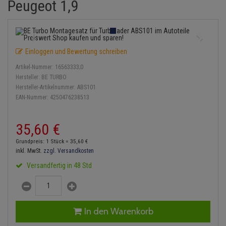
Peugeot 1,9
Einspritzpumpe
Lambdasonde
Bremsbeläge
Service Kit
Verdampfer
Zündkondensator
Thermoschalter
Kühler-Frostschutz
Klimaanlage
Hydraulikschläuche
Gaszug
Mittelschalldämpfer
Bremssattel
Stoßdämpfer
Zündmodul
Thermostat
Starthilfekabel
Heizung
Koppelstange
Einloggen und Bewertung schreiben
Gelenkscheiben
NOx-Sensor
Druckspeicher
Kontaktsatz
Wasserpumpe
Sicherheit & Notfall
Kraftstoffaufbereitung
Kardanwelle
Artikel-Nummer:
16563333;0
Hydrostößel
Montageteile
Handbremsseil
Hersteller:
BE TURBO
Lenkung / Achsaufhängung
Lenkgetriebe
Hersteller-Artikelnummer:
ABS101
EAN-Nummer:
4250476238513
Keilriemen
Vorschalldämpfer / Vord
Bremstrommeln
Kühlung
Lenkhebel und Übertragu
Keilrippenriemen
Bremsbacken
35,
60
€
Motor und Getriebe
Lenkmanschetten
Grundpreis: 1 Stück =
35,
60
€
Kupplung
Bremskraftregler
inkl. MwSt.
zzgl. Versandkosten
Elektrik
Querlenker
Versandfertig in 48 Std
Geberzylinder
Unterdruckpumpe
Öle und Additive
Radlager / Radnaben
Nehmerzylinder
Bremsleitung
Radbremszylinder
Servolenkung
In den Warenkorb
Kurbelgehäuse
Bremsschlauch
Reifen / Felgen
Spurstangen