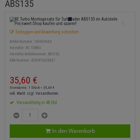
ABS135
Einspritzpumpe
Lambdasonde
Bremsbeläge
Service Kit
Verdampfer
Zündkondensator
Thermoschalter
Kühler-Frostschutz
Klimaanlage
Hydraulikschläuche
Gaszug
Mittelschalldämpfer
Bremssattel
Stoßdämpfer
Zündmodul
Thermostat
Starthilfekabel
Heizung
Koppelstange
Einloggen und Bewertung schreiben
Gelenkscheiben
NOx-Sensor
Druckspeicher
Kontaktsatz
Wasserpumpe
Sicherheit & Notfall
Kraftstoffaufbereitung
Kardanwelle
Artikel-Nummer:
16563364;0
Hydrostößel
Montageteile
Handbremsseil
Hersteller:
BE TURBO
Lenkung / Achsaufhängung
Lenkgetriebe
Hersteller-Artikelnummer:
ABS135
EAN-Nummer:
4250476238827
Keilriemen
Vorschalldämpfer / Vord
Bremstrommeln
Kühlung
Lenkhebel und Übertragu
Keilrippenriemen
Bremsbacken
35,
60
€
Motor und Getriebe
Lenkmanschetten
Grundpreis: 1 Stück =
35,
60
€
Kupplung
Bremskraftregler
inkl. MwSt.
zzgl. Versandkosten
Elektrik
Querlenker
Versandfertig in 48 Std
Geberzylinder
Unterdruckpumpe
Öle und Additive
Radlager / Radnaben
Nehmerzylinder
Bremsleitung
Radbremszylinder
Servolenkung
In den Warenkorb
Kurbelgehäuse
Bremsschlauch
Reifen / Felgen
Spurstangen