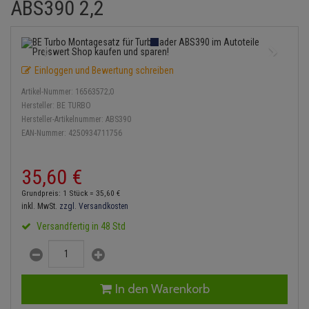
ABS390 2,2
Einspritzpumpe
Lambdasonde
Bremsbeläge
Service Kit
Verdampfer
Zündkondensator
Thermoschalter
Kühler-Frostschutz
Klimaanlage
Hydraulikschläuche
Gaszug
Mittelschalldämpfer
Bremssattel
Stoßdämpfer
Zündmodul
Thermostat
Starthilfekabel
Heizung
Koppelstange
Einloggen und Bewertung schreiben
Gelenkscheiben
NOx-Sensor
Druckspeicher
Kontaktsatz
Wasserpumpe
Sicherheit & Notfall
Kraftstoffaufbereitung
Kardanwelle
Artikel-Nummer:
16563572;0
Hydrostößel
Montageteile
Handbremsseil
Hersteller:
BE TURBO
Lenkung / Achsaufhängung
Lenkgetriebe
Hersteller-Artikelnummer:
ABS390
EAN-Nummer:
4250934711756
Keilriemen
Vorschalldämpfer / Vord
Bremstrommeln
Kühlung
Lenkhebel und Übertragu
Keilrippenriemen
Bremsbacken
35,
60
€
Motor und Getriebe
Lenkmanschetten
Grundpreis: 1 Stück =
35,
60
€
Kupplung
Bremskraftregler
inkl. MwSt.
zzgl. Versandkosten
Elektrik
Querlenker
Versandfertig in 48 Std
Geberzylinder
Unterdruckpumpe
Öle und Additive
Radlager / Radnaben
Nehmerzylinder
Bremsleitung
Radbremszylinder
Servolenkung
In den Warenkorb
Kurbelgehäuse
Bremsschlauch
Reifen / Felgen
Spurstangen