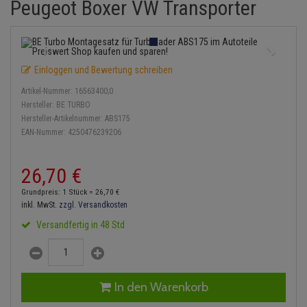
Peugeot Boxer VW Transporter
Einspritzpumpe
Lambdasonde
Bremsbeläge
Service Kit
Verdampfer
Zündkondensator
Thermoschalter
Kühler-Frostschutz
Klimaanlage
Hydraulikschläuche
Gaszug
Mittelschalldämpfer
Bremssattel
Stoßdämpfer
Zündmodul
Thermostat
Starthilfekabel
Heizung
Koppelstange
Einloggen und Bewertung schreiben
Gelenkscheiben
NOx-Sensor
Druckspeicher
Kontaktsatz
Wasserpumpe
Sicherheit & Notfall
Kraftstoffaufbereitung
Kardanwelle
Artikel-Nummer:
16563400;0
Hydrostößel
Montageteile
Handbremsseil
Hersteller:
BE TURBO
Lenkung / Achsaufhängung
Lenkgetriebe
Hersteller-Artikelnummer:
ABS175
EAN-Nummer:
4250476239206
Keilriemen
Vorschalldämpfer / Vord
Bremstrommeln
Kühlung
Lenkhebel und Übertragu
Keilrippenriemen
Bremsbacken
26,
70
€
Motor und Getriebe
Lenkmanschetten
Grundpreis: 1 Stück =
26,
70
€
Kupplung
Bremskraftregler
inkl. MwSt.
zzgl. Versandkosten
Elektrik
Querlenker
Versandfertig in 48 Std
Geberzylinder
Unterdruckpumpe
Öle und Additive
Radlager / Radnaben
Nehmerzylinder
Bremsleitung
Radbremszylinder
Servolenkung
In den Warenkorb
Kurbelgehäuse
Bremsschlauch
Reifen / Felgen
Spurstangen