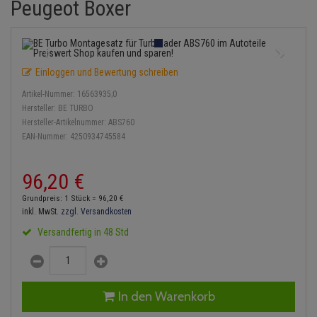
Peugeot Boxer
Einspritzpumpe
Lambdasonde
Bremsbeläge
Service Kit
Verdampfer
Zündkondensator
Thermoschalter
Kühler-Frostschutz
Klimaanlage
Hydraulikschläuche
Gaszug
Mittelschalldämpfer
Bremssattel
Stoßdämpfer
Zündmodul
Thermostat
Starthilfekabel
Heizung
Koppelstange
Einloggen und Bewertung schreiben
Gelenkscheiben
NOx-Sensor
Druckspeicher
Kontaktsatz
Wasserpumpe
Sicherheit & Notfall
Kraftstoffaufbereitung
Kardanwelle
Artikel-Nummer:
16563935;0
Hydrostößel
Montageteile
Handbremsseil
Hersteller:
BE TURBO
Lenkung / Achsaufhängung
Lenkgetriebe
Hersteller-Artikelnummer:
ABS760
EAN-Nummer:
4250934745584
Keilriemen
Vorschalldämpfer / Vord
Bremstrommeln
Kühlung
Lenkhebel und Übertragu
Keilrippenriemen
Bremsbacken
96,
20
€
Motor und Getriebe
Lenkmanschetten
Grundpreis: 1 Stück =
96,
20
€
Kupplung
Bremskraftregler
inkl. MwSt.
zzgl. Versandkosten
Elektrik
Querlenker
Versandfertig in 48 Std
Geberzylinder
Unterdruckpumpe
Öle und Additive
Radlager / Radnaben
Nehmerzylinder
Bremsleitung
Radbremszylinder
Servolenkung
In den Warenkorb
Kurbelgehäuse
Bremsschlauch
Reifen / Felgen
Spurstangen