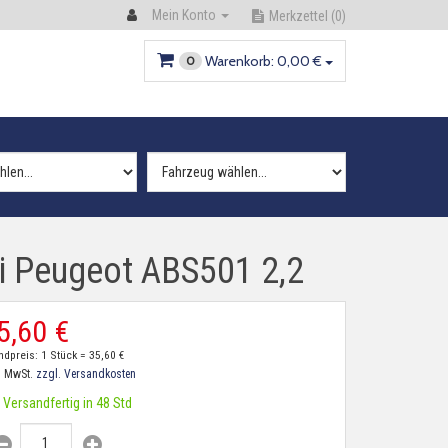
Mein Konto
Merkzettel
(0)
Warenkorb:
0,
00
€
0
hi Peugeot ABS501 2,2
5,
60
€
ndpreis: 1 Stück =
35,
60
€
. MwSt.
zzgl. Versandkosten
Versandfertig in 48 Std