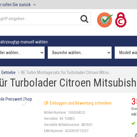
r rufen Sie zurück
ahrzeugtyp manuell wählen
 Getriebe
BE Turbo Montagesatz für Turbolader Citroen Mitsu…
r Turbolader Citroen Mitsubis
3
Einloggen und Bewertung schreiben
Gru
Artikel-Nummer:
16563682;0
inkl
Hersteller:
BE TURBO
Hersteller-Artikelnummer:
ABS501
EAN-Nummer:
4250934719257